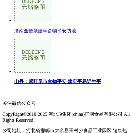
济南全链条建牢食物平安防地
山丹：紧盯早市食物平安 建牢平易近生平
关注微信公众号
CopyRight©2018-2025 河北J9集团(china)官网食品有限公司 All
Rights Reserved!
公司地址：河北省邯郸市大名县王村乡食品工业园区 销售热