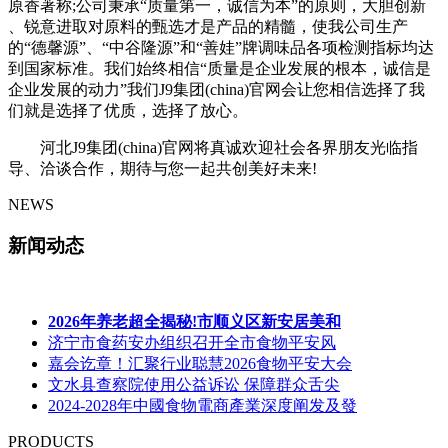
原香著称;公司秉承“质量第一，诚信为本”的原则，大胆创新
、锐意进取对原料的甄选才是产品的精髓，使我公司生产
的“德馨源”、“中谷隆源”和“善娃”牌调味品各项检测指标均达
到国家标准。我们始终相信“质量是企业发展的根本，诚信是
企业发展的动力”我们J9集团(china)官网会让您相信选择了我
们就是选择了优质，选择了放心。
河北J9集团(china)官网将真诚欢迎社会各界朋友光临指
导、洽谈合作，期待与您一起共创美好未来!
NEWS
新闻动态
2026年养老超全揭秘!市顺义区新安居美和
济宁市食药安办组织召开全市食物平安风
嘉会讫章！汇聚行业聪慧2026食物平安大会
文水县查察院使用公益诉讼 保障群众舌尖
2024-2028年中國食物電商產業深度阐发及發
PRODUCTS